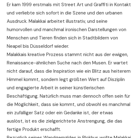
Er kam 1999 erstmals mit Street Art und Graffiti in Kontakt
und verliebte sich sofort in die Szene und den urbanen
Ausdruck. Malakkai arbeitet illustrativ, und seine
humorvollen und manchmal ironischen Darstellungen von
Menschen und Tieren finden sich in Stadtbildern von
Neapel bis Düsseldorf wieder.
Malakkais kreative Prozess stammt nicht aus der ewigen,
Renaissance-ähnlichen Suche nach den Musen. Er wartet
nicht darauf, dass die Inspiration wie ein Blitz aus heiterem
Himmel kommt, sondern legt größten Wert auf Disziplin
und engagierte Arbeit in seiner künstlerischen
Beschäftigung. Natürlich muss man dennoch offen sein für
die Möglichkeit, dass sie kommt, und obwohl es manchmal
ein zufälliger Satz oder ein Gedanke ist, der etwas
auslöst, ist es die zielgerichtete Anstrengung, die das
fertige Produkt erschafft.
Bezüglich seines Wandgemäldes in Blokhus wollte Malakkai