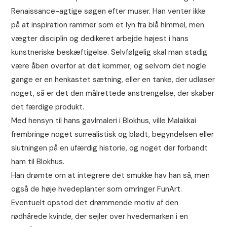
Renaissance-agtige søgen efter muser. Han venter ikke
på at inspiration rammer som et lyn fra blå himmel, men
vægter disciplin og dedikeret arbejde højest i hans
kunstneriske beskæftigelse. Selvfølgelig skal man stadig
være åben overfor at det kommer, og selvom det nogle
gange er en henkastet sætning, eller en tanke, der udløser
noget, så er det den målrettede anstrengelse, der skaber
det færdige produkt.
Med hensyn til hans gavlmaleri i Blokhus, ville Malakkai
frembringe noget surrealistisk og blødt, begyndelsen eller
slutningen på en ufærdig historie, og noget der forbandt
ham til Blokhus.
Han drømte om at integrere det smukke hav han så, men
også de høje hvedeplanter som omringer FunArt.
Eventuelt opstod det drømmende motiv af den
rødhårede kvinde, der sejler over hvedemarken i en