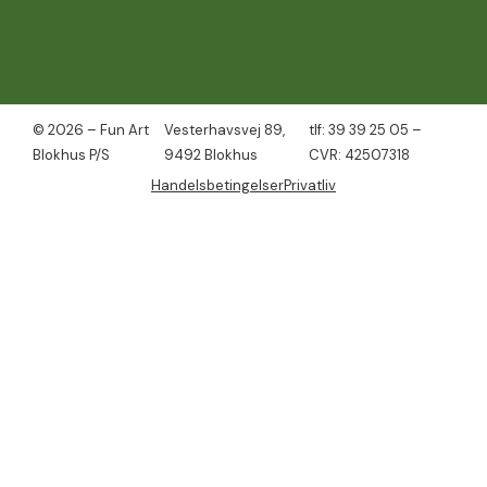
© 2026 – Fun Art
Vesterhavsvej 89,
tlf: 39 39 25 05 –
Blokhus P/S
9492 Blokhus
CVR: 42507318
Handelsbetingelser
Privatliv