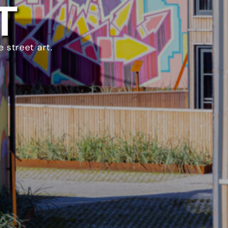
T
 street art.