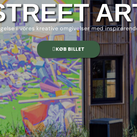
STREET AR
else i vores kreative omgivelser med inspirerende
KØB BILLET