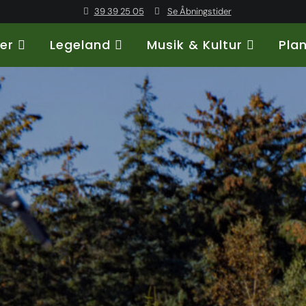
39 39 25 05
Se Åbningstider
ter
Legeland
Musik & Kultur
Pla