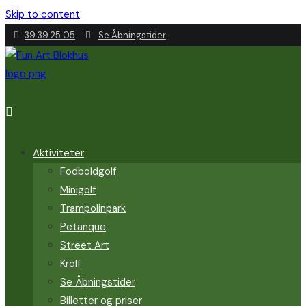
Skip to content
39 39 25 05
Se Åbningstider
Aktiviteter
Fodboldgolf
Minigolf
Trampolinpark
Petanque
Street Art
Krolf
Se Åbningstider
Billetter og priser