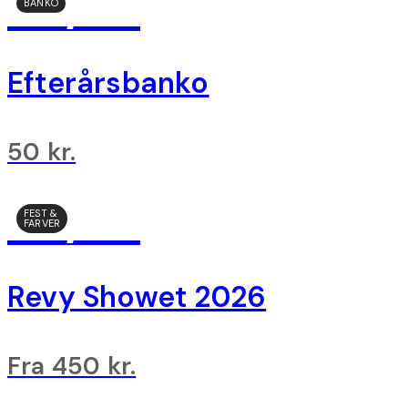
28/10
BANKO
Efterårsbanko
50 kr.
23/10
FEST &
FARVER
Revy Showet 2026
Fra 450 kr.