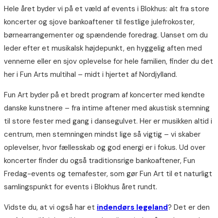
Hele året byder vi på et væld af events i Blokhus: alt fra store
koncerter og sjove bankoaftener til festlige julefrokoster,
børnearrangementer og spændende foredrag. Uanset om du
leder efter et musikalsk højdepunkt, en hyggelig aften med
vennerne eller en sjov oplevelse for hele familien, finder du det
her i Fun Arts multihal – midt i hjertet af Nordjylland.
Fun Art byder på et bredt program af koncerter med kendte
danske kunstnere – fra intime aftener med akustisk stemning
til store fester med gang i dansegulvet. Her er musikken altid i
centrum, men stemningen mindst lige så vigtig – vi skaber
oplevelser, hvor fællesskab og god energi er i fokus. Ud over
koncerter finder du også traditionsrige bankoaftener, Fun
Fredag-events og temafester, som gør Fun Art til et naturligt
samlingspunkt for events i Blokhus året rundt.
Vidste du, at vi også har et
indendørs legeland
? Det er den